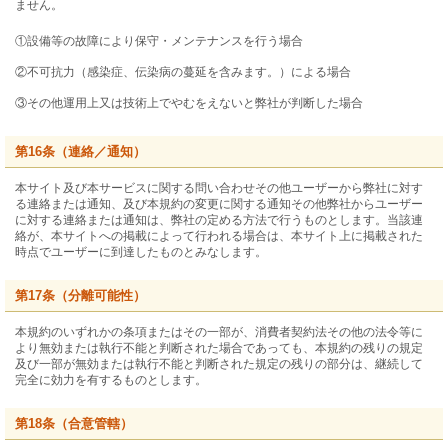
ません。
①設備等の故障により保守・メンテナンスを行う場合
②不可抗力（感染症、伝染病の蔓延を含みます。）による場合
③その他運用上又は技術上でやむをえないと弊社が判断した場合
第16条（連絡／通知）
本サイト及び本サービスに関する問い合わせその他ユーザーから弊社に対す
る連絡または通知、及び本規約の変更に関する通知その他弊社からユーザー
に対する連絡または通知は、弊社の定める方法で行うものとします。当該連
絡が、本サイトへの掲載によって行われる場合は、本サイト上に掲載された
時点でユーザーに到達したものとみなします。
第17条（分離可能性）
本規約のいずれかの条項またはその一部が、消費者契約法その他の法令等に
より無効または執行不能と判断された場合であっても、本規約の残りの規定
及び一部が無効または執行不能と判断された規定の残りの部分は、継続して
完全に効力を有するものとします。
第18条（合意管轄）