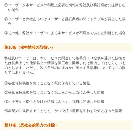
②ユーザーが本サービスの利用上必要な情報を弊社及び委託業者に提供しな
い場合
③ユーザーと弊社あるいはユーザーと委託業者の間でトラブルが発生した場
合
④その他、弊社がユーザーによる本サービスが不適当であると判断した場合
第10条（秘密情報の取扱い）
弊社及びユーザーは、本サービスに関連して相手方より提供を受けた技術ま
たは営業上その他業務上の情報を第三者に開示または漏洩してはならないも
のとします。ただし、次の各号のいずれかに該当する情報についてはこの限
りではありません。
①秘密保持義務を負うことなく既に保有している情報
②秘密保持義務を負うことなく第三者から正当に入手した情報
③相手方から提供を受けた情報によらず、独自に開発した情報
④本契約に違反することなく、かつ受領の前後を問わず公知となった情報
第11条（反社会的勢力の排除）