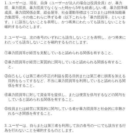
1. ユーザーは、現在、自身（ユーザーが法人の場合は役員全員）が、暴力
団、暴力団員、暴力団員でなくなった時から5年を経過しない者、暴力団準構
成員、暴力団関係企業、総会屋等、社会運動等標ぼうゴロまたは特殊知能暴
力集団等、その他これらに準ずる者（以下これらを「暴力団員等」といいま
す。）に該当しないことを表明し、かつ将来にわたっても該当しないことを
確約するものとします。
2. ユーザーは、次の各号のいずれにも該当しないことを表明し、かつ将来に
わたっても該当しないことを確約するものとします。
①暴力団員等が経営を支配していると認められる関係を有すること。
②暴力団員等が経営に実質的に関与していると認められる関係を有するこ
と。
③自己もしくは第三者の不正の利益を図る目的または第三者に損害を加える
目的をもってするなど、不当に暴力団員等を利用していると認められる関
係を有すること。
④暴力団員等に対して資金等を提供し、または便宜を供与するなどの関与を
していると認められる関係を有すること。
⑤役員または経営に実質的に関与している者が暴力団員等と社会的に非難さ
れるべき関係を有すること。
3. ユーザーは、自らまたは第三者を利用して次の各号の一にでも該当する行
為を行わないことを確約するものとします。