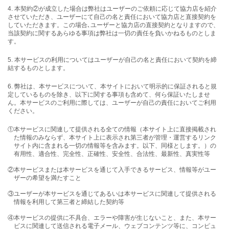
4. 本契約②が成立した場合は弊社はユーザーのご依頼に応じて協力店を紹介
させていただき、ユーザーにて自己の名と責任において協力店と直接契約を
していただきます。この場合､ユーザーと協力店の直接契約となりますので、
当該契約に関するあらゆる事項は弊社は一切の責任を負いかねるものとしま
す。
5. 本サービスの利用についてはユーザーが自己の名と責任において契約を締
結するものとします。
6. 弊社は、本サービスについて、本サイトにおいて明示的に保証されると規
定しているものを除き、以下に関する事項も含めて、何ら保証いたしませ
ん。本サービスのご利用に際しては、ユーザーが自己の責任においてご利用
ください。
①本サービスに関連して提供される全ての情報（本サイト上に直接掲載され
た情報のみならず、本サイト上に表示され第三者が管理・運営するリンク
サイト内に含まれる一切の情報等を含みます。以下、同様とします。）の
有用性、適合性、完全性、正確性、安全性、合法性、最新性、真実性等
②本サービスまたは本サービスを通じて入手できるサービス、情報等がユー
ザーの希望を満たすこと
③ユーザーが本サービスを通じてあるいは本サービスに関連して提供される
情報を利用して第三者と締結した契約等
④本サービスの提供に不具合、エラーや障害が生じないこと、また、本サー
ビスに関連して送信される電子メール、ウェブコンテンツ等に、コンピュ