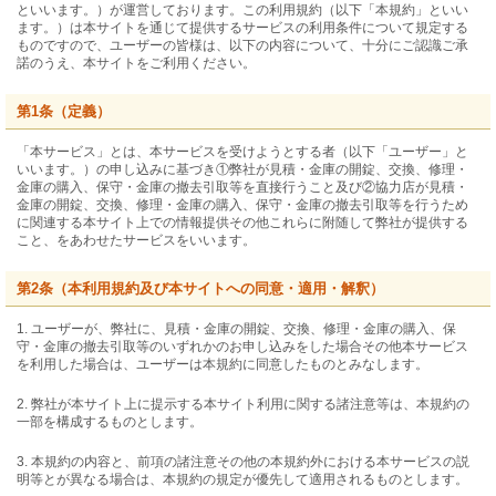
といいます。）が運営しております。この利用規約（以下「本規約」といい
ます。）は本サイトを通じて提供するサービスの利用条件について規定する
ものですので、ユーザーの皆様は、以下の内容について、十分にご認識ご承
諾のうえ、本サイトをご利用ください。
第1条（定義）
「本サービス」とは、本サービスを受けようとする者（以下「ユーザー」と
いいます。）の申し込みに基づき①弊社が見積・金庫の開錠、交換、修理・
金庫の購入、保守・金庫の撤去引取等を直接行うこと及び②協力店が見積・
金庫の開錠、交換、修理・金庫の購入、保守・金庫の撤去引取等を行うため
に関連する本サイト上での情報提供その他これらに附随して弊社が提供する
こと、をあわせたサービスをいいます。
第2条（本利用規約及び本サイトへの同意・適用・解釈）
1. ユーザーが、弊社に、見積・金庫の開錠、交換、修理・金庫の購入、保
守・金庫の撤去引取等のいずれかのお申し込みをした場合その他本サービス
を利用した場合は、ユーザーは本規約に同意したものとみなします。
2. 弊社が本サイト上に提示する本サイト利用に関する諸注意等は、本規約の
一部を構成するものとします。
3. 本規約の内容と、前項の諸注意その他の本規約外における本サービスの説
明等とが異なる場合は、本規約の規定が優先して適用されるものとします。