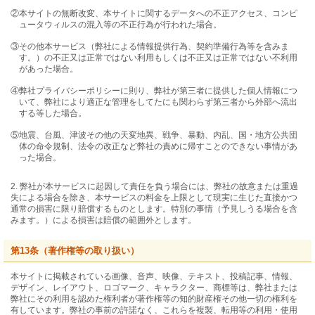
②本サイトの無断改変、本サイトに関するデータへの不正アクセス、コンピ
ュータウィルスの混入等の不正行為が行われた場合。
③その他本サービス（弊社による情報提供行為、契約準備行為等を含みま
す。）の不正又は正常ではない利用もしくは不正又は正常ではない不利用
があった場合。
④弊社プライバシーポリシーに則り、弊社が第三者に提供した個人情報につ
いて、弊社により適正な管理をしてたにも関わらず第三者から外部へ流出
する等した場合。
⑤地震、台風、津波その他の天変地異、戦争、暴動、内乱、国・地方公共団
体の命令規制、法令の改正など弊社の責めに帰すことのできない事情があ
った場合。
2. 弊社が本サービスに起因して責任を負う場合には、弊社の故意または重過
失による場合を除き、本サービスの料金を上限として現実に生じた直接かつ
通常の損害に限り賠償するものとします。特別の事情（予見しうる場合を含
みます。）による損害は賠償の範囲外とします。
第13条（著作権等の取り扱い）
本サイトに掲載されている画像、音声、映像、テキスト、投稿記事、情報、
デザイン、レイアウト、ロゴマーク、キャラクター、商標等は、弊社または
弊社にその利用を認めた権利者が著作権等の知的財産権その他一切の権利を
有しています。弊社の事前の許諾なく、これらを複製、転用等の利用・使用