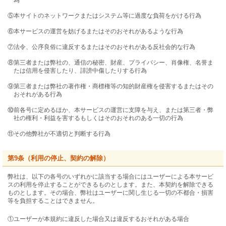
為
⑤本サイトのネットワークまたはシステム等に過度な負荷をかける行為
⑥本サービスの運営を妨げるまたはそのおそれがあるような行為
⑦法令、公序良俗に違反するまたはそのおそれがある反社会的な行為
⑧第三者または弊社の、通信の秘密、財産、プライバシー、肖像権、名誉ま
たは信用を侵害したり、誹謗中傷したりする行為
⑨第三者または弊社の著作権・商標権等の知的財産権を侵害するまたはその
おそれがある行為
⑩前各号に定めるほか、本サービスの運営に支障を与え、または第三者・弊
社の権利・利益を害するもしくはそのおそれのある一切の行為
⑪その他弊社が不適切と判断する行為
第9条（利用の停止、契約の解除）
弊社は、以下の各号のいずれかに該当する場合にはユーザーによる本サービ
スの利用を停止することができるものとします。また、本契約を解除できる
ものとします。その場合、弊社はユーザーに関し生じる一切の不都合・損害
等を負担することはできません。
①ユーザーが本規約に違反した場合又は違反するおそれがある場合