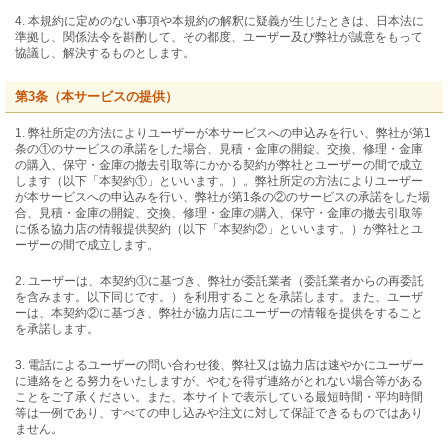
4. 本規約に定めのない事項や本規約の解釈に疑義が生じたときは、日本法に
準拠し、関係法令を斟酌して、その都度、ユーザー及び弊社が誠意をもって
協議し、解決するものとします。
第3条（本サービスの提供）
1. 弊社所定の方法によりユーザーが本サービスへの申込みを行い、弊社が第1
条の①のサービスの承諾をした場合、見積・金庫の開錠、交換、修理・金庫
の購入、保守・金庫の撤去引取等にかかる契約が弊社とユーザーの間で成立
します（以下「本契約①」といいます。）。弊社所定の方法によりユーザー
が本サービスへの申込みを行い、弊社が第1条の②のサービスの承諾をした場
合、見積・金庫の開錠、交換、修理・金庫の購入、保守・金庫の撤去引取等
に係る協力店の情報提供契約（以下「本契約②」といいます。）が弊社とユ
ーザーの間で成立します。
2. ユーザーは、本契約①に基づき、弊社が委託業者（委託業者からの再委託
を含みます。以下同じです。）を利用することを承諾します。また、ユーザ
ーは、本契約②に基づき、弊社が協力店にユーザーの情報を提供をすること
を承諾します。
3. 電話によるユーザーの問い合わせ後、弊社又は協力店は速やかにユーザー
に連絡をとる努力をいたしますが、やむを得ず連絡がとれない場合等がある
ことをご了承ください。また、本サイトで表示している最短時間・平均時間
等は一例であり、すべての申し込みや注文に対して保証できるものではあり
ません。