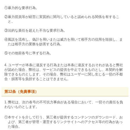
①暴力的な要求行為。
②暴力団員等が経営に実質的に関与していると認められる関係を有するこ
と。
③法的な責任を超えた不当な要求行為。
④風説を流布し、偽計を用いまたは威力を用いて相手方の信用を毀損し、ま
たは相手方の業務を妨害する行為。
⑤その他前各号に準ずる行為。
4. ユーザーが本条に違反する行為または本条に違反するおそれがあると弊社
が認めた場合、弊社は、サービスの提供を中止できるものとし、本契約を解
除できるものとします。その場合、弊社はユーザーに関し生じる一切の不都
合・損害等を負担することはできません。
第12条（免責事項）
1. 弊社は、次の各号の不可抗力事由がある場合において、一切その責任を負
わないものとします。
①本サイトを介して行う、第三者が提供するコンテンツのダウンロード、お
よび、第三者が管理・運営するリンクサイトへのアクセス等の行為があっ
た場合。